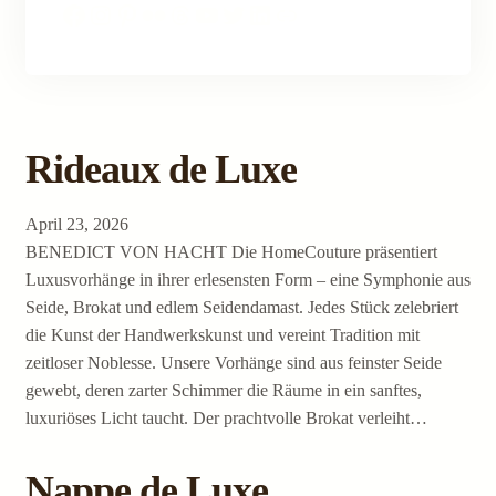
Facebook
Instagram
Pinterest
Flickr
Threads
YouTube
Twitter
LinkedIn
Link
Rideaux de Luxe
April 23, 2026
BENEDICT VON HACHT Die HomeCouture präsentiert
Luxusvorhänge in ihrer erlesensten Form – eine Symphonie aus
Seide, Brokat und edlem Seidendamast. Jedes Stück zelebriert
die Kunst der Handwerkskunst und vereint Tradition mit
zeitloser Noblesse. Unsere Vorhänge sind aus feinster Seide
gewebt, deren zarter Schimmer die Räume in ein sanftes,
luxuriöses Licht taucht. Der prachtvolle Brokat verleiht…
Nappe de Luxe