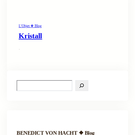
L’Objet ❖ Blog
Kristall
·
S
e
a
r
c
h
BENEDICT VON HACHT ❖ Blog