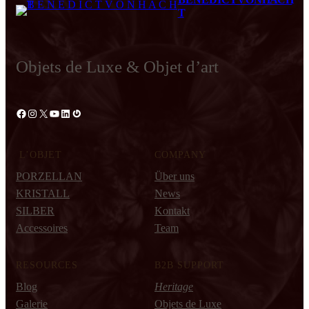
T
Objets de Luxe & Objet d’art
Facebook
Instagram
X
YouTube
LinkedIn
Gravatar
L’OBJET
COMPANY
PORZELLAN
Über uns
KRISTALL
News
SILBER
Kontakt
Accessoires
Team
RESOURCES
B2B SUPPORT
Blog
Heritage
Galerie
Objets de Luxe