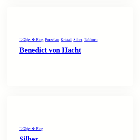
L’Objet ❖ Blog
, 
Porzellan
, 
Kristall
, 
Silber
, 
Tafeltuch
Benedict von Hacht
·
L’Objet ❖ Blog
Silber