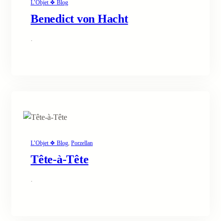
L’Objet ❖ Blog
Benedict von Hacht
·
L’Objet ❖ Blog
, 
Porzellan
Tête-à-Tête
·