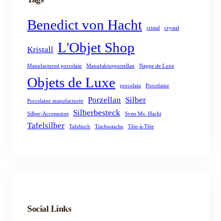
Benedict von Hacht
cristal
crystal
L'Objet Shop
Kristall
Manufactured porcelain
Manufakturporzellan
Nappe de Luxe
Objets de Luxe
porcelain
Porcelaine
Porzellan
Silber
Porcelaine manufacturée
Silberbesteck
Silber-Accessoires
Sven Mv. Hacht
Tafelsilber
Tafeltuch
Tischwäsche
Tête-à-Tête
Social Links