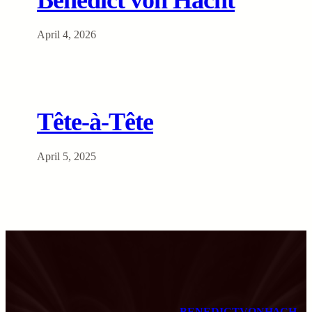
Benedict von Hacht
April 4, 2026
Tête-à-Tête
April 5, 2025
B E N E D I C T V O N H A C H