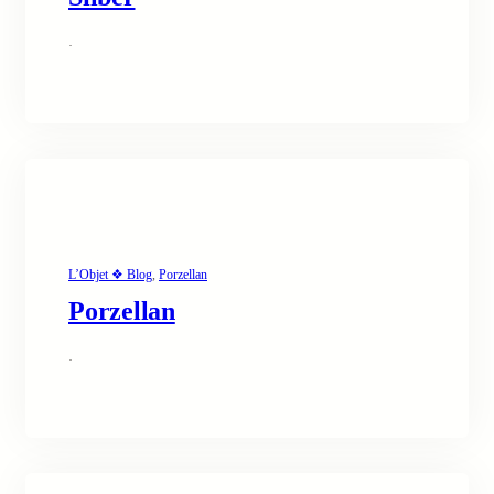
·
L’Objet ❖ Blog
, 
Porzellan
Porzellan
·